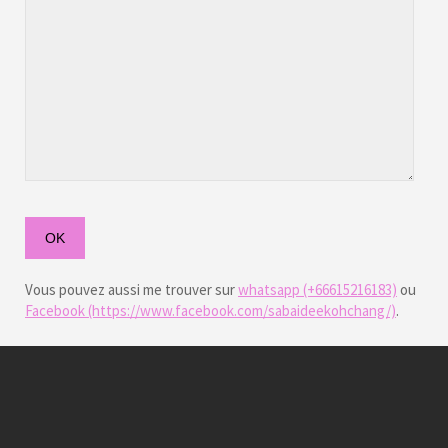
Vous pouvez aussi me trouver sur
whatsapp (+66615216183)
ou
Alternative:
Facebook (https://www.facebook.com/sabaideekohchang/)
.